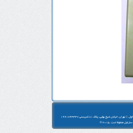
ول
|
تهران، خيابان شيخ بهايی، پلاک 81 کدپستی 1991743347
اول محفوظ است. 2015 ©