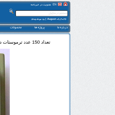
EN
عضویت در خبرنامه
August 06, 2026 |
15 مرداد 1405
درباره ما
پروژه ها
محصولات
تعداد 150 عدد ترموستات دیواری فن کویل ساخت PENN آمریکا به قیمت هر عدد 110000 تومان به فروش میرسد.