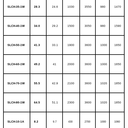
SLCH-35-1W
28.3
24.6
1030
3550
980
1470
SLCH-40-1W
34.0
29.2
1500
3050
980
1590
SLCH-50-1W
41.3
33.1
1900
3600
1000
1650
SLCH-60-1W
49.2
41
2000
3600
1000
1650
SLCH-
70-1W
55.5
42.9
2100
3600
1020
1850
SLCH-80-1W
64.5
51.1
2300
3600
1020
1850
SLCH-10-1A
8.2
9.7
430
2700
1000
1060