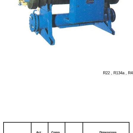
R22 , R134a , R
Act.
Comp.
Dimensions