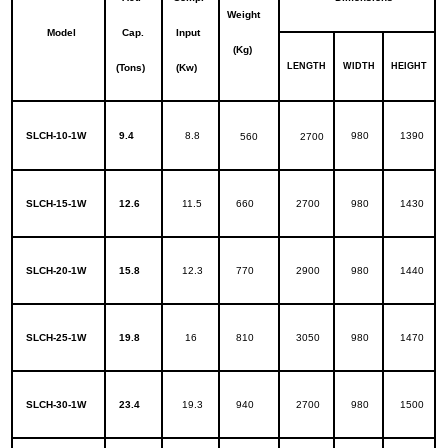
Weight
Model
Cap.
Input
(Kg)
LENGTH
WIDTH
HEIGHT
(Tons)
(Kw)
SLCH-10-1W
9.4
8.8
980
1390
560
2700
SLCH-15-1W
12.6
11.5
660
2700
980
1430
SLCH-
20-1W
15.8
12.3
770
2900
980
1440
SLCH-25-1W
19.8
16
810
3050
980
1470
SLCH-30-1W
23.4
19.3
940
2700
980
1500