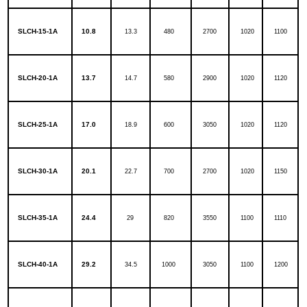
SLCH-15-1A
10.8
13.3
480
2700
1020
1100
SLCH-
20-1A
13.7
14.7
580
2900
1020
1120
SLCH-25-1A
17.0
18.9
600
3050
1020
1120
SLCH-30-1A
20.1
22.7
700
2700
1020
1150
SLCH-35-1A
24.4
29
820
3550
1100
1110
SLCH-40-1A
29.2
34.5
1000
3050
1100
1200